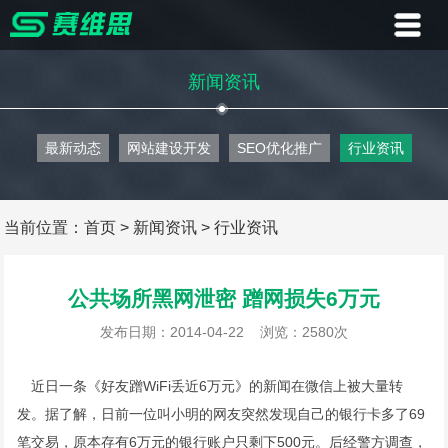
首页
新闻资讯
业务
最新动态
网站建设开发
SEO优化推广
行业资讯
案例
客户
当前位置：
首页
>
新闻资讯
>
行业资讯
资讯
公共场所黑网泄密 蹭网损失6万元
关于
发布日期：2014-04-22
浏览：2580次
联系
近日一条《好友蹭WiFi丢近6万元》的新闻在微信上被大量转
发。据了解，日前一位叫小明的网友突然发现自己的银行卡多了69
笔交易，原本存有6万元的银行账户只剩下500元。后经警方调查，