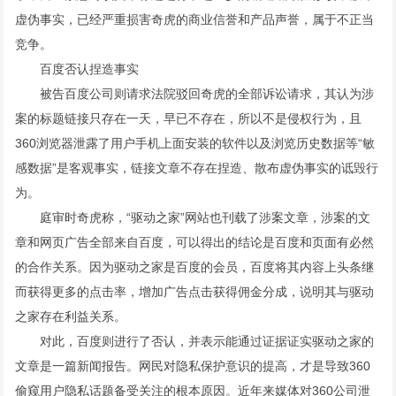
虚伪事实，已经严重损害奇虎的商业信誉和产品声誉，属于不正当
竞争。
百度否认捏造事实
被告百度公司则请求法院驳回奇虎的全部诉讼请求，其认为涉
案的标题链接只存在一天，早已不存在，所以不是侵权行为，且
360浏览器泄露了用户手机上面安装的软件以及浏览历史数据等“敏
感数据”是客观事实，链接文章不存在捏造、散布虚伪事实的诋毁行
为。
庭审时奇虎称，“驱动之家”网站也刊载了涉案文章，涉案的文
章和网页广告全部来自百度，可以得出的结论是百度和页面有必然
的合作关系。因为驱动之家是百度的会员，百度将其内容上头条继
而获得更多的点击率，增加广告点击获得佣金分成，说明其与驱动
之家存在利益关系。
对此，百度则进行了否认，并表示能通过证据证实驱动之家的
文章是一篇新闻报告。网民对隐私保护意识的提高，才是导致360
偷窥用户隐私话题备受关注的根本原因。近年来媒体对360公司泄