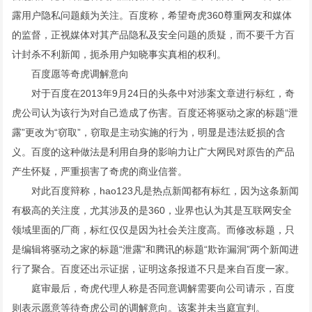
露用户隐私问题颇为关注。百度称，希望奇虎360尊重网友和媒体
的监督，正视媒体对其产品隐私及安全问题的质疑，而不要千方百
计封杀不利新闻，扼杀用户知晓事实真相的权利。
百度愿等奇虎调解意向
对于百度在2013年9月24日的头条中对涉案文章进行标红，奇
虎公司认为该行为对自己造成了伤害。百度还将驱动之家的标题“泄
露”更改为“窃取”，窃取是主动实施的行为，明显是违法贬损的含
义。百度的这种做法是利用自身的影响力让广大网民对原告的产品
产生怀疑，严重损害了奇虎的商业信誉。
对此百度辩称，hao123凡是热点新闻都有标红，因为这条新闻
有极高的关注度，尤其涉及的是360，业界也认为其是互联网安全
领域里面的厂商，标红仅仅是因为社会关注度高。而修改标题，只
是编辑将驱动之家的标题“泄露”和腾讯的标题“欺诈漏洞”两个新闻进
行了聚合。百度还出示证据，证明这条报道不只是来自百度一家。
庭审最后，奇虎代理人称是否同意调解需要向公司请示，百度
则表示愿意等待奇虎公司的调解意向。该案并未当庭宣判。