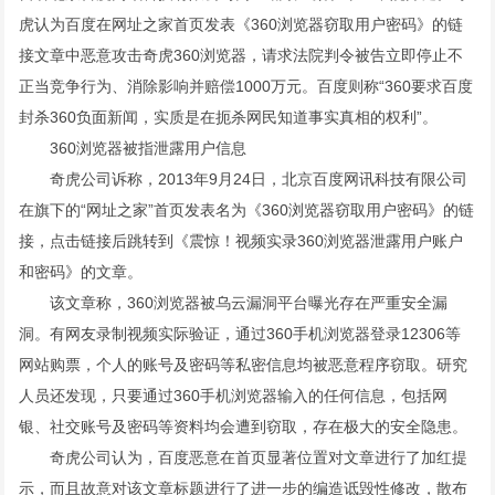
虎认为百度在网址之家首页发表《360浏览器窃取用户密码》的链
接文章中恶意攻击奇虎360浏览器，请求法院判令被告立即停止不
正当竞争行为、消除影响并赔偿1000万元。百度则称“360要求百度
封杀360负面新闻，实质是在扼杀网民知道事实真相的权利”。
360浏览器被指泄露用户信息
奇虎公司诉称，2013年9月24日，北京百度网讯科技有限公司
在旗下的“网址之家”首页发表名为《360浏览器窃取用户密码》的链
接，点击链接后跳转到《震惊！视频实录360浏览器泄露用户账户
和密码》的文章。
该文章称，360浏览器被乌云漏洞平台曝光存在严重安全漏
洞。有网友录制视频实际验证，通过360手机浏览器登录12306等
网站购票，个人的账号及密码等私密信息均被恶意程序窃取。研究
人员还发现，只要通过360手机浏览器输入的任何信息，包括网
银、社交账号及密码等资料均会遭到窃取，存在极大的安全隐患。
奇虎公司认为，百度恶意在首页显著位置对文章进行了加红提
示，而且故意对该文章标题进行了进一步的编造诋毁性修改，散布