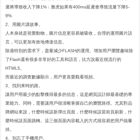
遲將導致收入下降1%﹔雅虎如果有400ms延遲會導致流量下降5-
9%.
2、用圖片講故事。
人本身就是視覺動物，圖片信息更容易被吸收，合理的運用圖片語
言，可以更加有效地傳達信息。
除過特別的需求下，盡量減少FLASH的運用。增加用戶瀏覽趣味除
了Flash還有很多非常好的工具和語言，比方說最近很流行的
HTML5。
而最近的調查數據顯示，用戶更喜愛觀看視頻。
3、找到來時的路。
讓用戶用最少的點擊獲得最多的信息，這是網頁設計師最基礎的專
業能力。同時，需要讓用戶很清晰掌握自己的瀏覽路徑。尤其對品
牌網站來說，什麼時候該新彈出頁面，什麼時候該當前頁刷新，什
麼時候該頁面跳轉。這三個頁面內容載入的方式很容易把用戶搞暈
掉。
4、別忘了手機用戶。