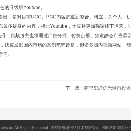
升级版Youtube。
出，是对目前UGC、PGC内容的重新整合、树立，为个人、
伟东最多提及的内容，相比Youtube，土豆将更加强调线下运
提升，自频道主也将通过广告分成、付费点播、频道静态广告展
速发掘国内市场的案例笔笔皆是，但诸多国内视频网站，却没有一
学习。
下一篇：
阿里53.7亿元港币投
ww.svis.cn All Rights Reserved. 成都赛维思网络技术有限公司 蜀ICP备1300252