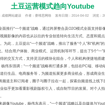
土豆运营模式趋向Youtube
：
成都网站建设
作者：赛维思网络
发布日期：2014-04-02
浏览：2
全面推行“一个频道”战略，通过跨屏整合及O2O模式全面支持影
频影像的内容也从以往的专业创造转向生活方式、态度和观点
此，土豆提出“一个频道”战略，推出了服务“个人”和“机构”的影
。结合用户体验、商业模式、运营机制等环节，提出了5个“一”
的交互方式，支持灵活的模块化组合，个人和机构便捷地搭建和
杨伟东强调：“一个频道”战略将打通多屏，包括在PC端、移动端
道衍生品、电商服务等，为频道拓展更多商业机会，形成商业生
将频道主和订阅者，圈子与圈子拉在一起，探索自频道线上线下
乎更加看重影视剧版权引入，或自制节目的发展。对个人拍客的
。
Youtube，杨伟东表示，“一个频道”战略以及自媒体与You