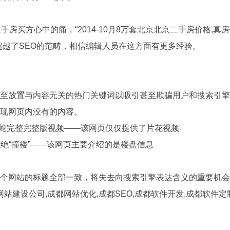
手房买方心中的痛，“2014-10月8万套北京北京二手房价格,真
超越了SEO的范畴，相信编辑人员在这方面有更多经验。
至放置与内容无关的热门关键词以吸引甚至欺骗用户和搜索引擎
体现网页内没有的内容。
_青蛇完整完整版视频——该网页仅仅提供了片花视频
万拒绝“撞楼”——该网页主要介绍的是楼盘信息
整个网站的标题全部一致，将失去向搜索引擎表达含义的重要机
网站建设公司,成都网站优化,成都SEO,
成都软件开发
,成都软件定