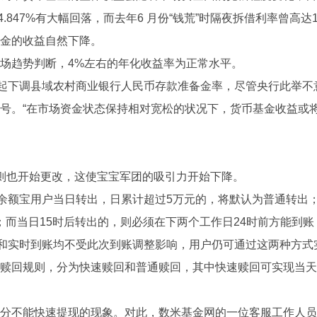
的4.847%有大幅回落，而去年6 月份“钱荒”时隔夜拆借利率曾高达
金的收益自然下降。
趋势判断，4%左右的年化收益率为正常水平。
起下调县域农村商业银行人民币存款准备金率，尽管央行此举不
号。“在市场资金状态保持相对宽松的状况下，货币基金收益或将继
也开始更改，这使宝宝军团的吸引力开始下降。
额宝用户当日转出，日累计超过5万元的，将默认为普通转出；
”；而当日15时后转出的，则必须在下两个工作日24时前方能到账
和实时到账均不受此次到账调整影响，用户仍可通过这两种方式实现
规则，分为快速赎回和普通赎回，其中快速赎回可实现当天到账
不能快速提现的现象。对此，数米基金网的一位客服工作人员解