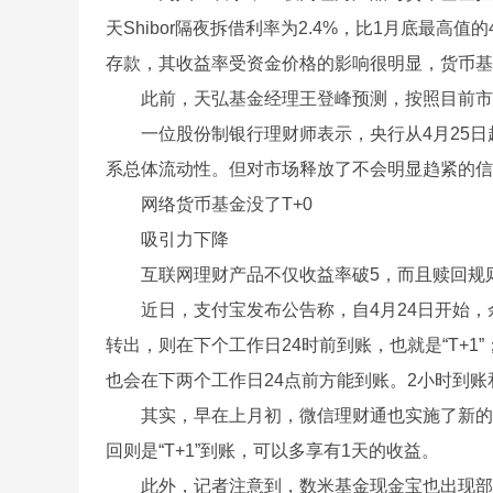
天Shibor隔夜拆借利率为2.4%，比1月底最高值
存款，其收益率受资金价格的影响很明显，货币基
此前，天弘基金经理王登峰预测，按照目前市场
一位股份制银行理财师表示，央行从4月25日
系总体流动性。但对市场释放了不会明显趋紧的信
网络货币基金没了T+0
吸引力下降
互联网理财产品不仅收益率破5，而且赎回规则
近日，支付宝发布公告称，自4月24日开始，余
转出，则在下个工作日24时前到账，也就是“T+1
也会在下两个工作日24点前方能到账。2小时到账
其实，早在上月初，微信理财通也实施了新的赎回
回则是“T+1”到账，可以多享有1天的收益。
此外，记者注意到，数米基金现金宝也出现部分