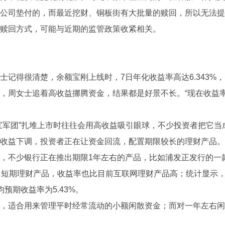
公司垫付的，而最近挖财、铜板街有大批量的赎回，所以无法提
赎回方式，可能与近期的监管政策收紧相关。
得很清楚，余额宝刚上线时，7日年化收益率高达6.343%
，周女士追着高收益挪腾资金，结果都是好景不长。“现在收益率
军团”扎堆上市时往往会用高收益吸引眼球，不少投资者把它当
收益下调，投资者正在让资金回流，配置期限较长的理财产品。
少银行正在推出期限1年左右的产品，比如浦发正发行的一款73
是中短期理财产品，收益率也比目前互联网理财产品高；统计显示，
预期收益率为5.43%。
适合用来管理平时经常流动的小额闲散资金；而对一年左右闲