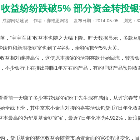
”收益纷纷跌破5% 部分资金转投
：
成都网站建设
作者：赛维思网络
发布日期：2014-05-05
浏览：3
“宝宝军团”收益率也随之大幅下降。昨天数据显示，多款互联
零钱包和新浪微财富也到了4字头，余额宝险守5%大关。
益相对维持高位，这使原本搬家的活期存款开始回流，转投银
少银行正在推出期限1年左右的产品，有的理财产品预期收益达
看看前一天赚了多少零花钱的宝粉丁先生深有感触，从过完春节
下滑，其中京东小金库对接的嘉实活钱包货币7日年化收益为5.
益率最高的为华夏基金财富宝，最近7日年化率为4.922%，新浪
，货币基金的整体收益会随着市场资金面的宽松程度变化，目