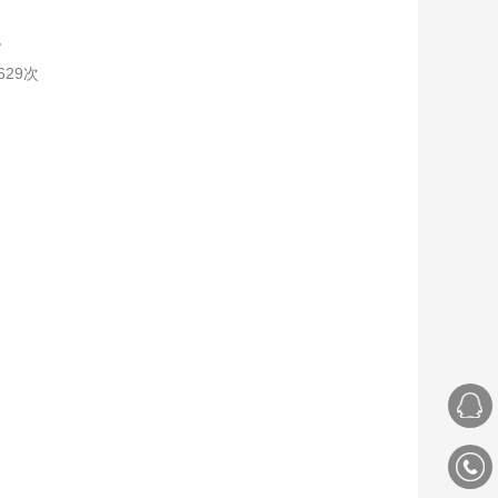
点
629次